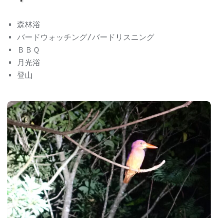
森林浴
バードウォッチング/バードリスニング
ＢＢＱ
月光浴
登山