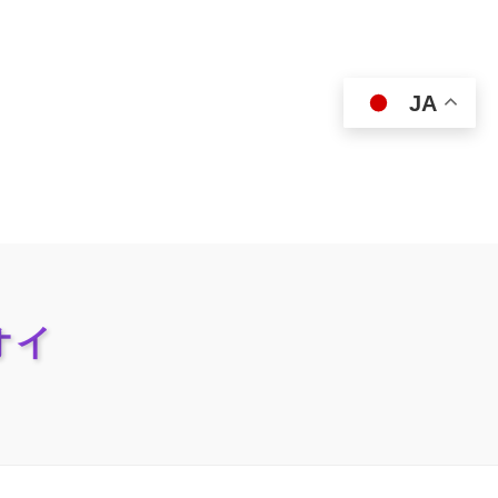
JA
オイ