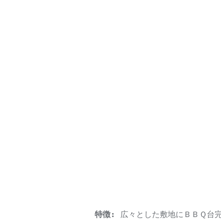
特徴:
広々とした敷地にＢＢＱ台完